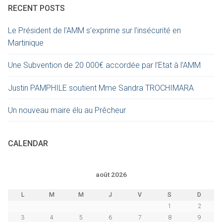
RECENT POSTS
Le Président de l’AMM s’exprime sur l’insécurité en
Martinique
Une Subvention de 20 000€ accordée par l’Etat à l’AMM
Justin PAMPHILE soutient Mme Sandra TROCHIMARA
Un nouveau maire élu au Prêcheur
CALENDAR
août 2026
L
M
M
J
V
S
D
1
2
3
4
5
6
7
8
9