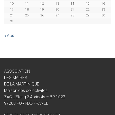
10
11
12
13
14
15
16
17
18
19
20
21
22
23
24
25
26
27
28
29
30
31
« Août
ASSOCIATION
DES MAIRES
DE LA MARTINIQUE
Maison des collectivités
ZAC L’Étang Z’Abricots – BP 1022
97200 FORT-DE-FRANCE