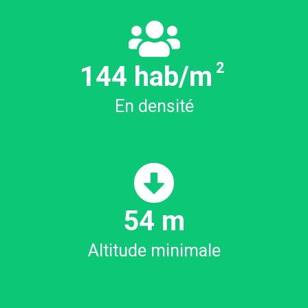
2
152
hab/m
En densité
59
m
Altitude minimale