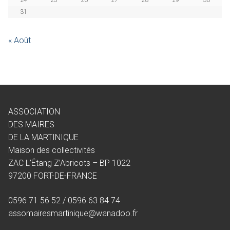
24
25
26
27
28
29
30
31
« Août
ASSOCIATION
DES MAIRES
DE LA MARTINIQUE
Maison des collectivités
ZAC L’Étang Z’Abricots – BP 1022
97200 FORT-DE-FRANCE
0596 71 56 52 / 0596 63 84 74
assomairesmartinique@wanadoo.fr