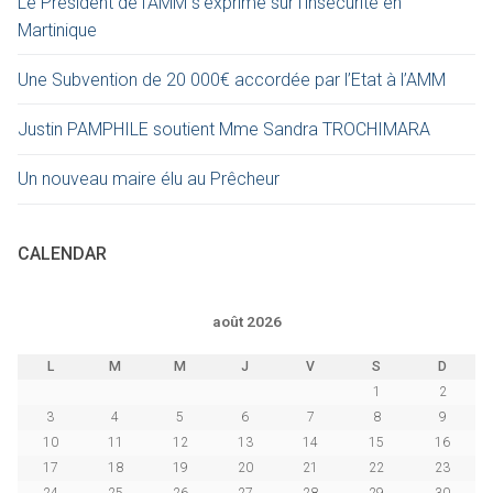
Le Président de l’AMM s’exprime sur l’insécurité en
Martinique
Une Subvention de 20 000€ accordée par l’Etat à l’AMM
Justin PAMPHILE soutient Mme Sandra TROCHIMARA
Un nouveau maire élu au Prêcheur
CALENDAR
août 2026
L
M
M
J
V
S
D
1
2
3
4
5
6
7
8
9
10
11
12
13
14
15
16
17
18
19
20
21
22
23