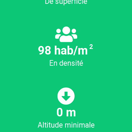
De superficie
2
98
hab/m
En densité
0
m
Altitude minimale