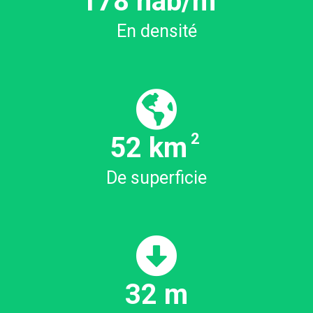
182
hab/m
En densité
2
54.25
km
De superficie
34
m