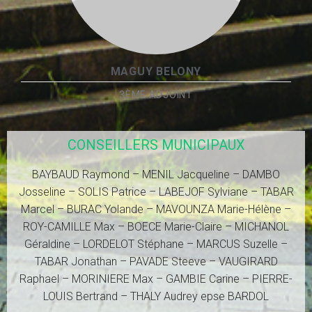
MAGUY BELONY
3ÈME ADJOINT
CONSEILLERS MUNICIPAUX
BAYBAUD Raymond – MENIL Jacqueline – DAMBO
Josseline – SOLIS Patrice – LABEJOF Sylviane – TABAR
Marcel – BURAC Yolande – MAVOUNZA Marie-Hélène –
ROY-CAMILLE Max – BOECE Marie-Claire – MICHANOL
Géraldine – LORDELOT Stéphane – MARCUS Suzelle –
TABAR Jonathan – PAVADE Steeve – VAUGIRARD
Raphael – MORINIERE Max – GAMBIE Carine – PIERRE-
LOUIS Bertrand – THALY Audrey epse BARDOL