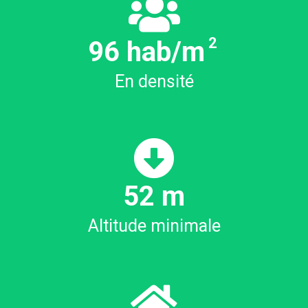
2
106
hab/m
En densité
59
m
Altitude minimale