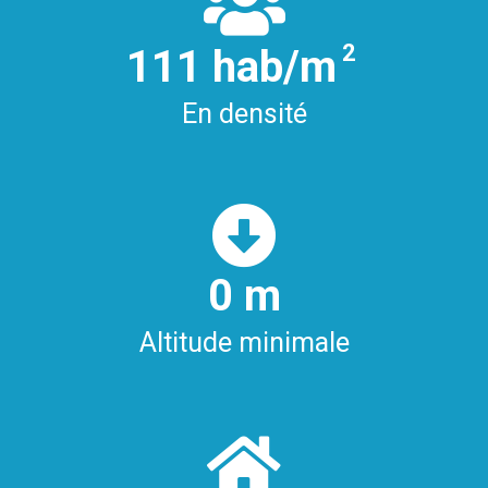
2
112
hab/m
En densité
0
m
Altitude minimale